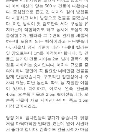
음에는 이게 가능한 일인지 걱정도 됐으나 어
찌 어찌 예산에 맞는 560㎡ 건물이 나왔습니
다. 종심형으로 좁고 긴 대지의 깊이 방향을
다 사용하고 너비 방향으로 건물을 줄였습니
다. 이런 방식이 첫 검토안의 세대 구성을 유
지하는데 적합하기도 하고 동시에 도심지 저
층집합주거, 빌라와 그 주변의 관계를 새롭게
하는데 도움이 되는 방식이라고 판단했습니
다. 서울시 공지 기준에 따라 다세대 빌라는
옆 땅으로부터 1m를 이격해야 합니다. 옆 건
물도 빌라면 건물 사이는 2m. 빌라 골목의 풍
경을 지배하는 숫자입니다. 어차피 규모를 줄
여야 하니 평면에 꼭 필요한 너비만큼 건물을
얇게 만들었습니다. 구조적인 정합성이나 주
차의 효율, 피난 동선의 확보 등 자잘한 이점
이 있으나 차치하고, 이로서 왼쪽 건물과
4.6m, 오른쪽 건물과 2.5m 떨어졌습니다. 오
른쪽 건물이 새로 지어진다면 이 쪽도 3.5m
이상 떨어지겠죠.
당장 예비 임차인들의 평가가 좋습니다. 닭장
처럼 다닥다닥한 빌라만 봤는데 옆이 시원해
서 좋다고 합니다. 건축주도 건물 사이가 마음