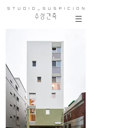
S T U D I O _ S U S P I C I O N
​수 상 건 축