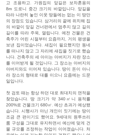
고 조용하고. 가원집의 앞길은 보차혼용의
8m 도로니 중간 크기의 바깥입니다. 앞길을
따라 나란히 놓인 이웃 땅들에는 없는 이 땅만
의 장점도 있습니다. 삼거리의 끝에 위치해 집
의 바깥이 앞길 건너편에서 멈추지 않고 길의
길이를 따라 주욱, 열립니다. 예전 건물은 건
축주가 어린 시절부터 요즘까지, 거의 평생을
보낸 집이었습니다. 새집이 필요했지만 동네
를 떠나지 않고 그 자리에 새집을 짓기로 했습
니다. 건축주의 세 아이는 아버지가 자란 장소
를 이어받게 될 것입니다. 그 장소는 아버지의
아버지와도 이어져 있습니다. 땅이 돈이 아니
라 장소의 형태로 대를 이으니 요즘에는 드문
일입니다
.
첫 검토 때는 항상 하던 대로 최대치의 면적을
찾았습니다. 땅 크기가 약 340㎡니 용적률
200%로 건물크기 680㎡. 예산 초과가 예상됐
습니다. 시행사가 아닌 개인이 짓기에는 땅이
조금 큰 편이기도 했어요. 9세대의 원투쓰리
룸 구성을 그대로 유지하면서 예산에 맞게 건
물 규모를 조정하는 작업이 이어졌습니다. 처